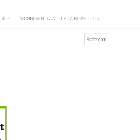
t
e
r
ÉRÉES
ABONNEMENT GRATUIT À LA NEWSLETTER
Rechercher :