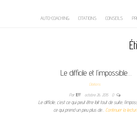
AUTO-COACHING
CITATIONS
CONSEILS
PR
Ét
Le difficile et l’impossible…
Citations
Par
JEFF
octobre 26, 2015
0
Le difficile, c’est ce qui peut être fait tout de suite, l’imposs
ce qui prend un peu plus de…
Continuer la lectur