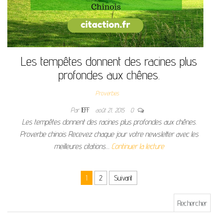
Les tempêtes donnent des racines plus
profondes aux chênes.
Proverbes
Par
JEFF
août 21, 2015
0
Les tempêtes donnent des racines plus profondes aux chênes.
Proverbe chinois Recevez chaque jour votre newsletter avec les
meilleures citations…
Continuer la lecture
Pagination des publications
1
2
Suivant
Rechercher :