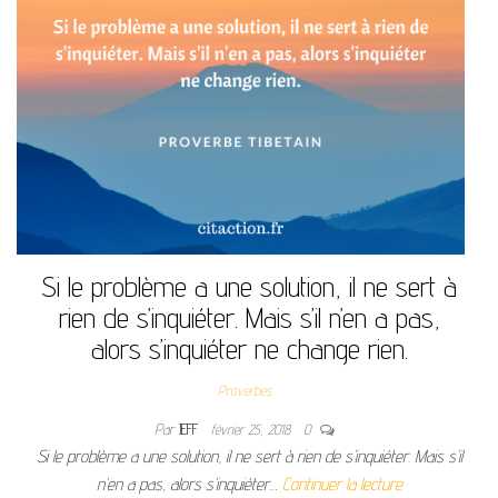
Si le problème a une solution, il ne sert à
rien de s’inquiéter. Mais s’il n’en a pas,
alors s’inquiéter ne change rien.
Proverbes
Par
JEFF
février 25, 2018
0
Si le problème a une solution, il ne sert à rien de s’inquiéter. Mais s’il
n’en a pas, alors s’inquiéter…
Continuer la lecture