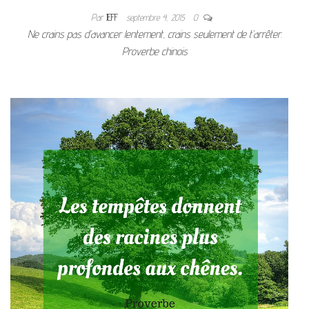
Par
JEFF
septembre 4, 2015
0
Ne crains pas d’avancer lentement, crains seulement de t’arrêter.
Proverbe chinois