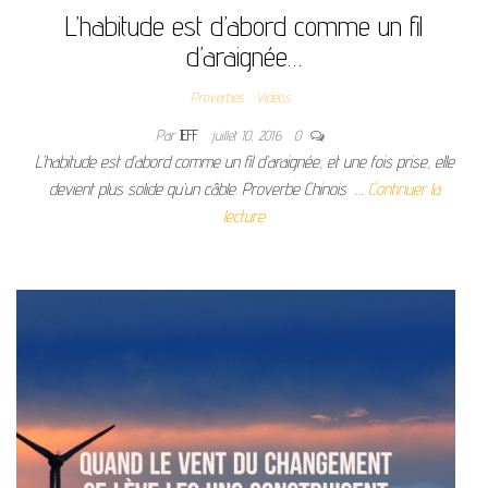
L’habitude est d’abord comme un fil
d’araignée…
Proverbes
Vidéos
Par
JEFF
juillet 10, 2016
0
L’habitude est d’abord comme un fil d’araignée, et une fois prise, elle
devient plus solide qu’un câble. Proverbe Chinois …
Continuer la
lecture