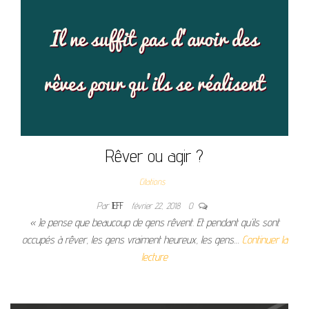
Rêver ou agir ?
Citations
Par
JEFF
février 22, 2018
0
« Je pense que beaucoup de gens rêvent. Et pendant qu’ils sont
occupés à rêver, les gens vraiment heureux, les gens…
Continuer la
lecture