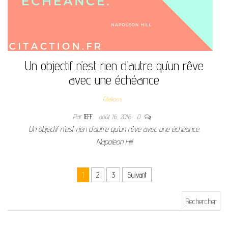
Un objectif n’est rien d’autre qu’un rêve
avec une échéance
Citations
Par
JEFF
août 16, 2016
0
Un objectif n’est rien d’autre qu’un rêve avec une échéance.
Napoleon Hill
Pagination des publications
1
2
3
Suivant
Rechercher :