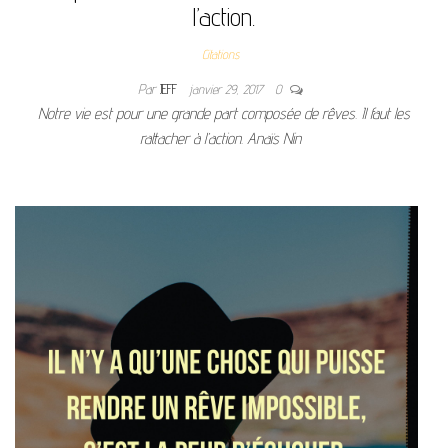
l’action.
Citations
Par
JEFF
janvier 29, 2017
0
Notre vie est pour une grande part composée de rêves. Il faut les
rattacher à l’action. Anaïs Nin