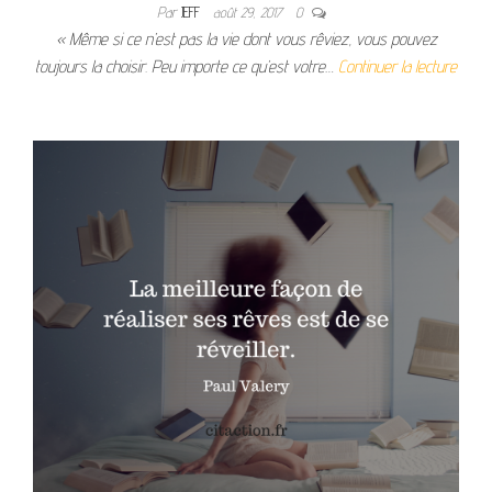
Par
JEFF
août 29, 2017
0
« Même si ce n’est pas la vie dont vous rêviez, vous pouvez
toujours la choisir. Peu importe ce qu’est votre…
Continuer la lecture