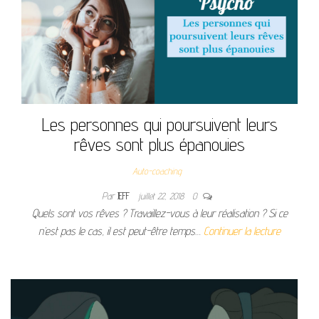
Les personnes qui poursuivent leurs
rêves sont plus épanouies
Auto-coaching
Par
JEFF
juillet 22, 2018
0
Quels sont vos rêves ? Travaillez-vous à leur réalisation ? Si ce
n’est pas le cas, il est peut-être temps…
Continuer la lecture