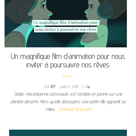
Un magnifique film d’animation pour nous
inviter à poursuivre nos rêves
Vidéos
Par
JEFF
juillet 11, 2018
0
Stella, mécanicienne astronaute, est tombée en panne sur une
planète déserte. Alors qu’elle désespère, une petite fille apparaît au
milieu…
Continuer la lecture