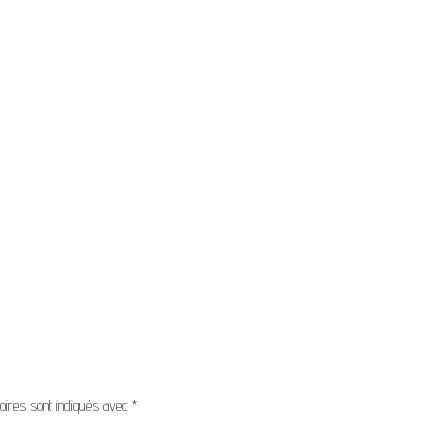
oires sont indiqués avec
*