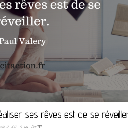
aliser ses rêves est de se réveiller
juin 17, 2017
0
Par
JEFF