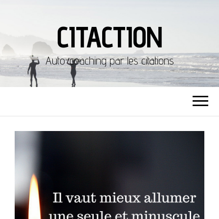
CITACTION
Auto-coaching par les citations