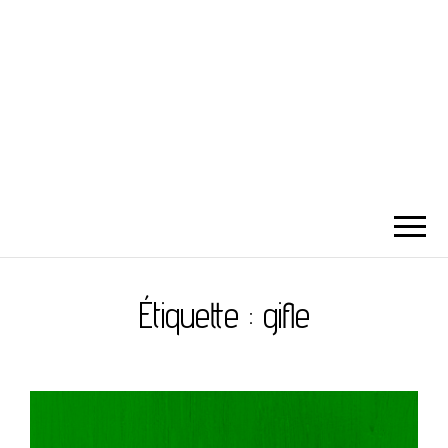
Étiquette :
gifle