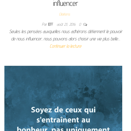
influencer
Citations
Par
JEFF
août 23, 2016
0
Seules les pensées auxquelles nous adhérons détiennent le pouvoir
de nous influencer, nous pouvons alors choisir une vie plus belle…
Continuer la lecture