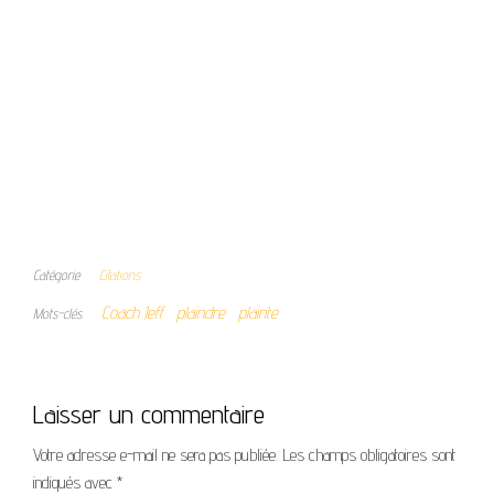
Catégorie
Citations
Coach Jeff
plaindre
plainte
Mots-clés
Laisser un commentaire
Votre adresse e-mail ne sera pas publiée.
Les champs obligatoires sont
indiqués avec
*