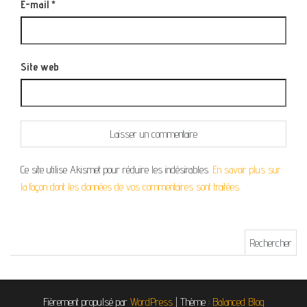
E-mail
*
Site web
Ce site utilise Akismet pour réduire les indésirables.
En savoir plus sur
la façon dont les données de vos commentaires sont traitées
.
Rechercher :
Fièrement propulsé par
WordPress
|
Thème :
Balanced Blog