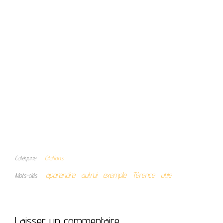
Catégorie
Citations
apprendre
autrui
exemple
Térence
utile
Mots-clés
Laisser un commentaire