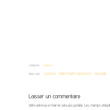
Catégorie
Citations
curiosité
Gilbert Keith Chesterton
merveille
Mots-clés
Laisser un commentaire
Votre adresse e-mail ne sera pas publiée.
Les champs obligat