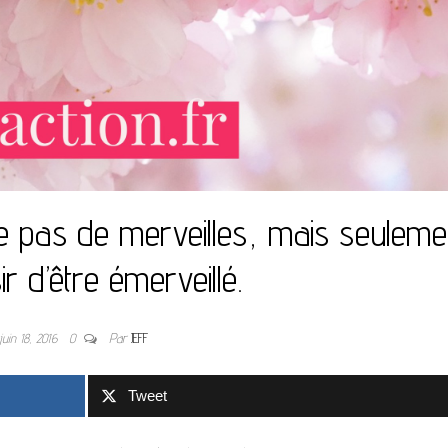
pas de merveilles, mais seuleme
r d’être émerveillé.
juin 18, 2016
0
Par
JEFF
Tweet