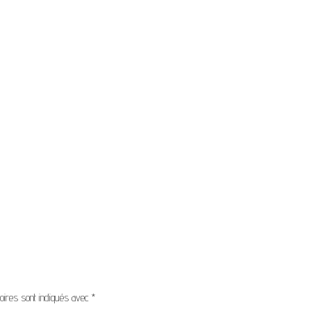
oires sont indiqués avec
*