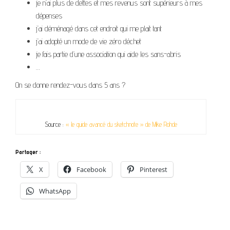
je n’ai plus de dettes et mes revenus sont supérieurs à mes
dépenses
j’ai déménagé dans cet endroit qui me plait tant
j’ai adopté un mode de vie zéro déchet
je fais partie d’une association qui aide les sans-abris
…
On se donne rendez-vous dans 5 ans ?
Source :
« le guide avancé du sketchnote » de Mike Rohde
Partager :
X
Facebook
Pinterest
WhatsApp