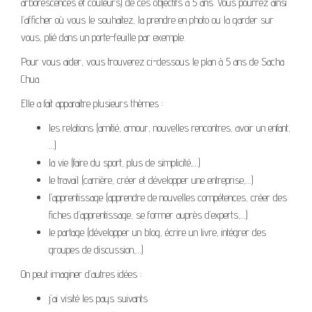
arborescences et couleurs) de ces objectifs à 5 ans. Vous pourrez ainsi
l’afficher où vous le souhaitez, la prendre en photo ou la garder sur
vous, plié dans un porte-feuille par exemple.
Pour vous aider, vous trouverez ci-dessous le plan à 5 ans de Sacha
Chua.
Elle a fait apparaitre plusieurs thèmes :
les relations (amitié, amour, nouvelles rencontres, avoir un enfant,
…)
la vie (faire du sport, plus de simplicité,…)
le travail (carrière, créer et développer une entreprise,…)
l’apprentissage (apprendre de nouvelles compétences, créer des
fiches d’apprentissage, se former auprès d’experts,…)
le partage (développer un blog, écrire un livre, intégrer des
groupes de discussion,…)
On peut imaginer d’autres idées :
j’ai visité les pays suivants