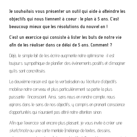
Je souhaitais vous présenter un outil qui aide à atteindre les
objectifs qui nous tiennent à coeur : le plan à 5 ans. C’est
beaucoup mieux que les résolutions du nouvel an !
C’est un exercice qui consiste à lister les buts de notre vie
afin de les réaliser dans ce délai de 5 ans. Comment ?
Déjà, le simple fait de les écrire augmente notre optimisme : il est
toujours sympathique de planifier des évènements positifs et d’imaginer
qu’ils sont concrétisés.
La deuxième raison est que la verbalisation ou l’écriture d’objectifs
mobilise notre cerveau et plus particulièrement sa partie la plus
puissante : l’inconscient. Ainsi, sans nous en rendre compte, nous
agirons dans le sens de nos objectifs, y compris en prenant conscience
d’opportunités qui n’auraient pas attiré notre attention sinon.
Afin que l’exercice soit encore plus plaisant, je vous invite à créer une
sketchnote
ou une carte mentale (mélange de textes, dessins,