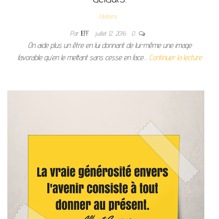
Citations
Par
JEFF
juillet 12, 2016
0
On aide plus un être en lui donnant de lui-même une image
favorable qu’en le mettant sans cesse en face…
Continuer la lecture