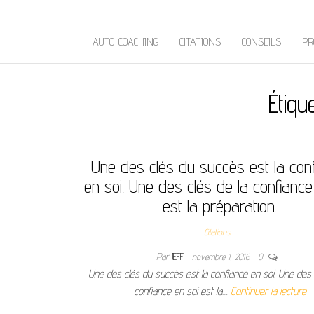
AUTO-COACHING
CITATIONS
CONSEILS
PR
Étiqu
Une des clés du succès est la con
en soi. Une des clés de la confiance
est la préparation.
Citations
Par
JEFF
novembre 1, 2016
0
Une des clés du succès est la confiance en soi. Une des 
confiance en soi est la…
Continuer la lecture