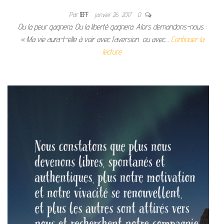
Par
JEFF
janvier 26, 2017
0
Ou la peur gagnera. Ou la liberté gagnera. Alors demandons-nous :
« Ma vie aura-t-elle à voir avec l’aversion ou avec…
Continuer la
lecture