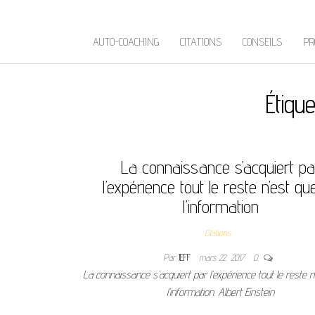
AUTO-COACHING
CITATIONS
CONSEILS
PR
Étique
La connaissance s’acquiert pa
l’expérience tout le reste n’est qu
l’information
Citations
Par
JEFF
mars 22, 2017
0
La connaissance s’acquiert par l’expérience tout le reste 
l’information. Albert Einstein