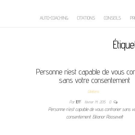
AUTO-COACHING
CITATIONS
CONSEILS
PR
Étique
Personne n’est capable de vous con
sans votre consentement
Citations
Par
JEFF
février 14, 2015
0
Personne n’est capable de vous contrarier sans v
consentement. Eléanor Roosevelt