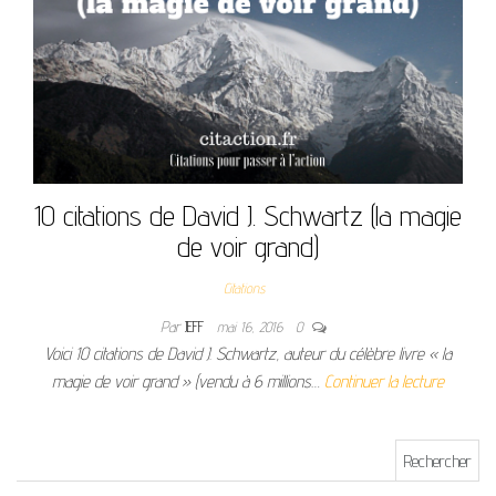
10 citations de David J. Schwartz (la magie
de voir grand)
Citations
Par
JEFF
mai 16, 2016
0
Voici 10 citations de David J. Schwartz, auteur du célèbre livre « la
magie de voir grand » (vendu à 6 millions…
Continuer la lecture
Rechercher :