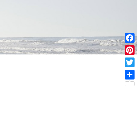
F
a
P
c
i
T
e
n
w
P
b
t
i
a
o
e
t
r
o
r
t
t
k
e
e
a
s
r
g