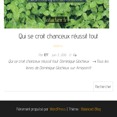
Qui se croit chanceux réussit tout
Citations
Par
JEFF
juin 3, 2016
0
Qui se croit chanceux réussit tout. Dominique Glocheux →Tous les
livres de Dominique Glocheux sur Amazon.fr
Rechercher :
Fièrement propulsé par
WordPress
|
Thème :
Balanced Blog