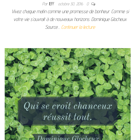
Par
JEFF
octobre 30, 2016
0
Vivez chaque matin comme une promesse de bonheur. Comme si
votre vie s’ouvrait à de nouveaux horizons. Dominique Glocheux
Source…
Continuer la lecture