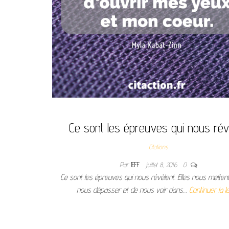
Ce sont les épreuves qui nous révè
Citations
Par
JEFF
juillet 8, 2016
0
Ce sont les épreuves qui nous révèlent. Elles nous mettent
nous dépasser et de nous voir dans…
Continuer la l