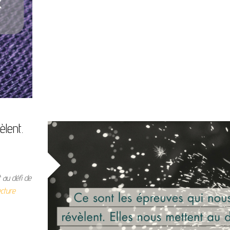
lent.
 au défi de
ecture