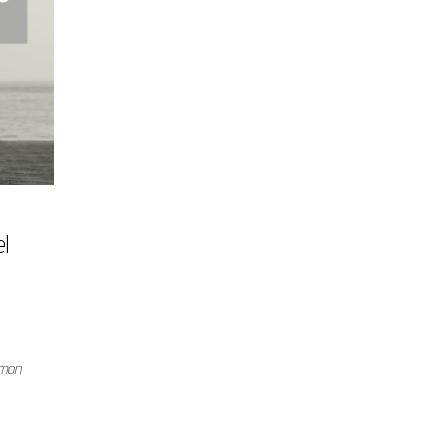
el
 mon