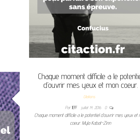
Chaque moment difficile a le potenti
d’ouvrir mes yeux et mon coeur.
Citations
Par
JEFF
juillet 14, 2016
0
Chaque moment difficile a le potentiel d’ouvrir mes yeux et
coeur. Myla Kabat-Zinn