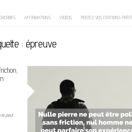
OVERBES
AFFIRMATIONS
VIDÉOS
POSTEZ VOS CITATIONS PRÉF
quette :
épreuve
riction,
on
 ne peut
us