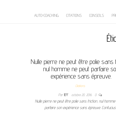
AUTO-COACHING
CITATIONS
CONSEILS
PR
Éti
Nulle pierre ne peut être polie sans f
nul homme ne peut parfaire s
expérience sans épreuve.
Citations
Par
JEFF
octobre 20, 2016
0
Nulle pierre ne peut être polie sans friction, nul homme
parfaire son expérience sans épreuve. Confuci