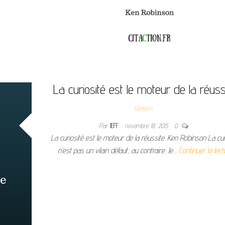
La curiosité est le moteur de la réussi
Citations
Par
JEFF
novembre 18, 2015
0
La curiosité est le moteur de la réussite. Ken Robinson La cur
n’est pas un vilain défaut, au contraire. Je…
Continuer la lect