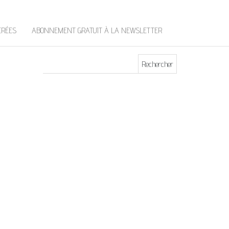
t
e
r
ÉRÉES
ABONNEMENT GRATUIT À LA NEWSLETTER
Rechercher :