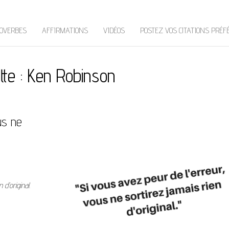
OVERBES
AFFIRMATIONS
VIDÉOS
POSTEZ VOS CITATIONS PRÉF
tte :
Ken Robinson
us ne
d’original.