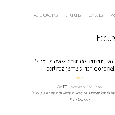
AUTO-COACHING
CITATIONS
CONSEILS
PR
Étique
Si vous avez peur de l’erreur, vo
sortirez jamais rien d’original.
Citations
Par
JEFF
décembre 6, 2017
0
Si vous avez peur de l’erreur, vous ne sortirez jamais rien 
Ken Robinson