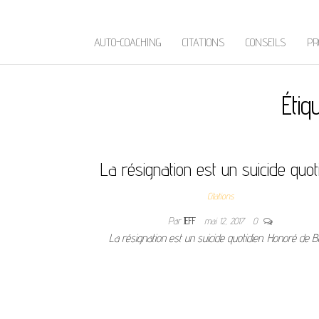
AUTO-COACHING
CITATIONS
CONSEILS
PR
Étiq
La résignation est un suicide quot
Citations
Par
JEFF
mai 12, 2017
0
La résignation est un suicide quotidien. Honoré de B