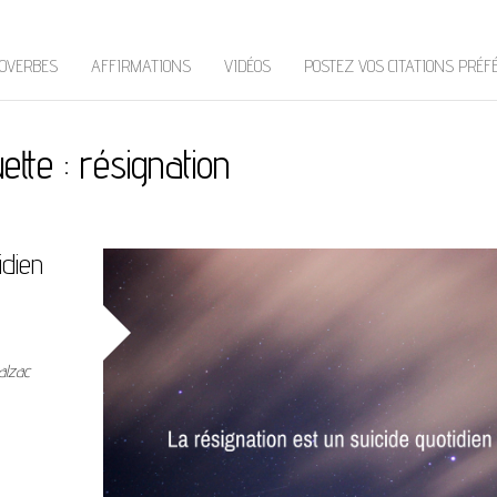
OVERBES
AFFIRMATIONS
VIDÉOS
POSTEZ VOS CITATIONS PRÉF
uette :
résignation
idien
alzac