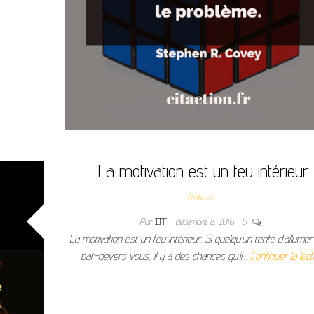
La motivation est un feu intérieur
Citations
Par
JEFF
décembre 8, 2016
0
La motivation est un feu intérieur. Si quelqu’un tente d’allumer
par-devers vous, il y a des chances qu’il…
Continuer la lec