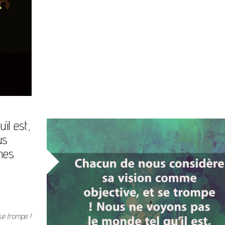
il est,
us
mes
se trompe !