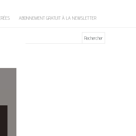
t
e
r
ÉRÉES
ABONNEMENT GRATUIT À LA NEWSLETTER
Rechercher :