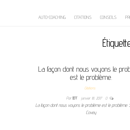
AUTO-COACHING
CITATIONS
CONSEILS
PR
Étiquett
La façon dont nous voyons le pro
est le problème.
Citations
Par
JEFF
janvier 18, 2017
0
La façon dont nous voyons le problème est le problème. 
Covey