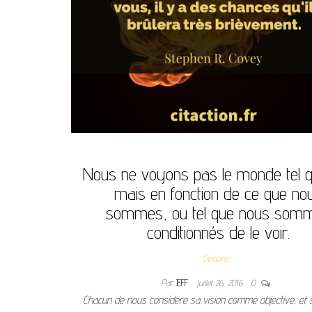
Nous ne voyons pas le monde tel qu’
mais en fonction de ce que no
sommes, ou tel que nous som
conditionnés de le voir.
Citations
Par
JEFF
juillet 26, 2016
0
Chacun de nous considère sa vision comme objective, et 