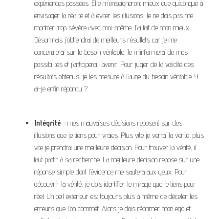
expériences passées. Elle m’enseigneront mieux que quiconque à
envisager la réalité et à éviter les illusions. Je ne dois pas me
montrer trop sévère avec moi-même. J’ai fait de mon mieux.
Désormais j’obtiendrai de meilleurs résultats car je me
concentrerai sur le besoin véritable. Je m’informerai de mes
possibilités et j’anticiperai l’avenir. Pour juger de la validité des
résultats obtenus, je les mesure à l’aune du besoin véritable. Y
ai-je enfin répondu ?
Intégrité
: mes mauvaises décisions reposent sur des
illusions que je tiens pour vraies. Plus vite je verrai la vérité, plus
vite je prendrai une meilleure décision. Pour trouver la vérité, il
faut partir à sa recherche. La meilleure décision repose sur une
réponse simple dont l’évidence me sautera aux yeux. Pour
découvrir la vérité, je dois identifier le mirage que je tiens pour
réel. Un oeil extérieur est toujours plus à même de déceler les
erreurs que l’on commet. Alors je dois réprimer mon ego et