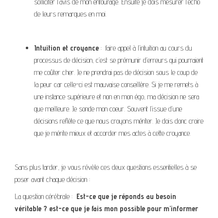
solliciter l’avis de mon entourage. Ensuite je dois mesurer l’écho
de leurs remarques en moi.
Intuition
et croyance
: faire appel à l’intuition au cours du
processus de décision, c’est se prémunir d’erreurs qui pourraient
me coûter cher. Je ne prendrai pas de décision sous le coup de
la peur car celle-ci est mauvaise conseillère. Si je me remets à
une instance supérieure et non en mon égo, ma décision ne sera
que meilleure. Je sonde mon coeur. Souvent l’issue d’une
décisions reflète ce que nous croyons mériter. Je dois donc croire
que je mérite mieux et accorder mes actes à cette croyance.
Sans plus tarder, je vous révèle ces deux questions essentielles à se
poser avant chaque décision :
La question cérébrale :
Est-ce que je réponds au besoin
véritable ? est-ce que je fais mon possible pour m’informer