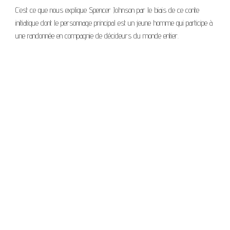
C’est ce que nous explique Spencer Johnson par le biais de ce conte
initiatique dont le personnage principal est un jeune homme qui participe à
une randonnée en compagnie de décideurs du monde entier.