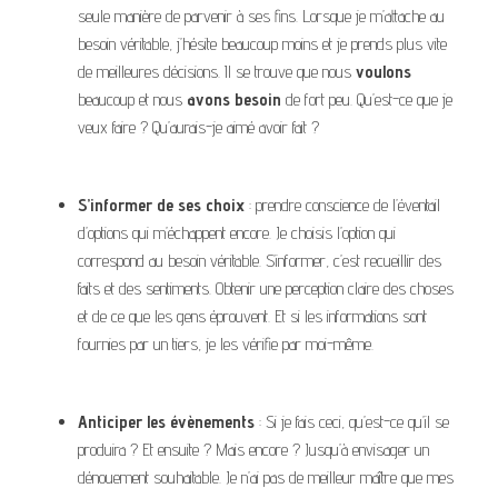
seule manière de parvenir à ses fins. Lorsque je m’attache au
besoin véritable, j’hésite beaucoup moins et je prends plus vite
de meilleures décisions. Il se trouve que nous
voulons
beaucoup et nous
avons besoin
de fort peu. Qu’est-ce que je
veux faire ? Qu’aurais-je aimé avoir fait ?
S’informer de ses choix
: prendre conscience de l’éventail
d’options qui m’échappent encore. Je choisis l’option qui
correspond au besoin véritable. S’informer, c’est recueillir des
faits et des sentiments. Obtenir une perception claire des choses
et de ce que les gens éprouvent. Et si les informations sont
fournies par un tiers, je les vérifie par moi-même.
Anticiper les évènements
: Si je fais ceci, qu’est-ce qu’il se
produira ? Et ensuite ? Mais encore ? Jusqu’à envisager un
dénouement souhaitable. Je n’ai pas de meilleur maître que mes