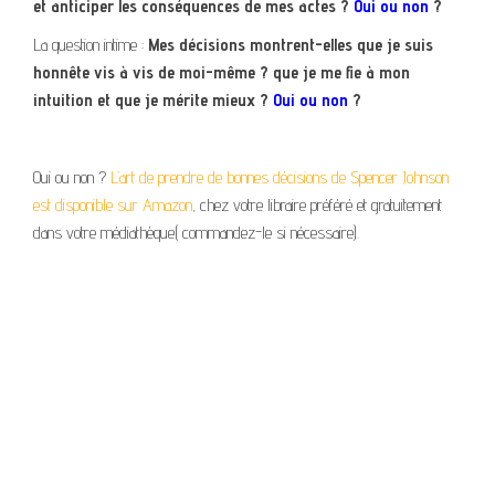
et anticiper les conséquences de mes actes ?
Oui ou non
?
La question intime :
Mes décisions montrent-elles que je suis
honnête vis à vis de moi-même ? que je me fie à mon
intuition et que je mérite mieux ?
Oui ou non
?
Oui ou non ?
L’art de prendre de bonnes décisions de Spencer Johnson
est disponible sur Amazon
, chez votre libraire préféré et gratuitement
dans votre médiathèque( commandez-le si nécessaire).