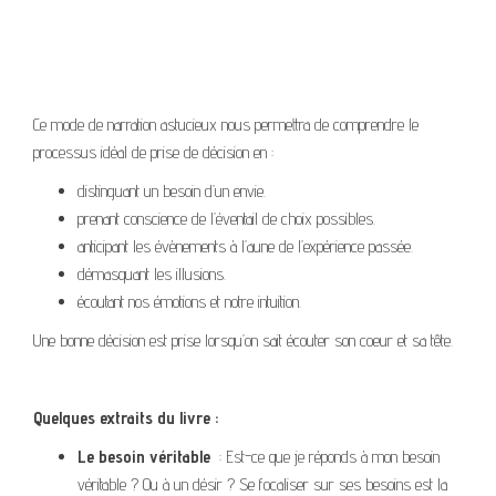
Ce mode de narration astucieux nous permettra de comprendre le
processus idéal de prise de décision en :
distinguant un besoin d’un envie.
prenant conscience de l’éventail de choix possibles.
anticipant les évènements à l’aune de l’expérience passée.
démasquant les illusions.
écoutant nos émotions et notre intuition.
Une bonne décision est prise lorsqu’on sait écouter son coeur et sa tête.
Quelques extraits du livre :
Le besoin véritable
: Est-ce que je réponds à mon besoin
véritable ? Ou à un désir ? Se focaliser sur ses besoins est la