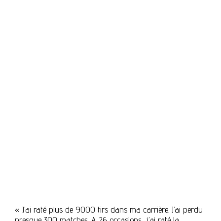
« J’ai raté plus de 9000 tirs dans ma carrière. J’ai perdu
presque 300 matches. A 26 occasions, j’ai raté la