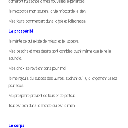
donneront naissance à mes nouvelles expériences.
Je m’accorde mon soutien, la vie m’accorde le sien.
Mes jours commencent dans la joie et l’allégresse.
La prospérité
Je mérite ce qui existe de mieux et je l’accepte.
Mes besoins et mes désirs sont comblés avant même que je ne le
souhaite.
Mes choix se révèlent bons pour moi.
Je me réjouis du succès des autres, sachant qu’il y a largement assez
pour tous.
Ma prospérité provient de tous et de partout.
Tout est bien dans le monde qui est le mien.
Le corps