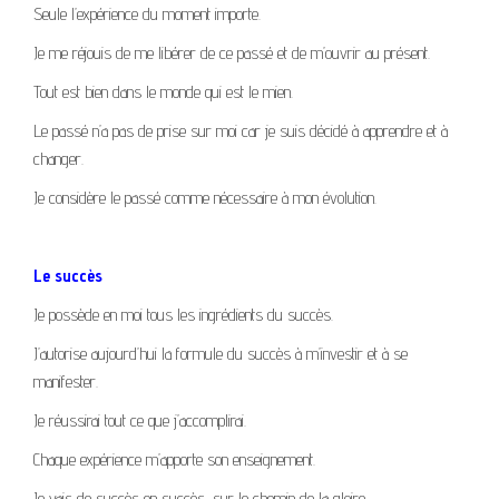
Seule l’expérience du moment importe.
Je me réjouis de me libérer de ce passé et de m’ouvrir au présent.
Tout est bien dans le monde qui est le mien.
Le passé n’a pas de prise sur moi car je suis décidé à apprendre et à
changer.
Je considère le passé comme nécessaire à mon évolution.
Le succès
Je possède en moi tous les ingrédients du succès.
J’autorise aujourd’hui la formule du succès à m’investir et à se
manifester.
Je réussirai tout ce que j’accomplirai.
Chaque expérience m’apporte son enseignement.
Je vais de succès en succès, sur le chemin de la gloire.