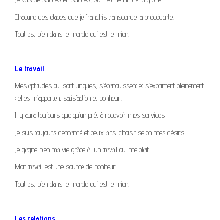
Chacune des étapes que je franchis transcende la précédente.
Tout est bien dans le monde qui est le mien.
Le travail
Mes aptitudes qui sont uniques, s’épanouissent et s’expriment pleinement
; elles m’apportent satisfaction et bonheur.
Il y aura toujours quelqu’un prêt à recevoir mes services.
Je suis toujours demandé et peux ainsi choisir selon mes désirs.
Je gagne bien ma vie grâce à un travail qui me plait.
Mon travail est une source de bonheur.
Tout est bien dans le monde qui est le mien.
Les relations