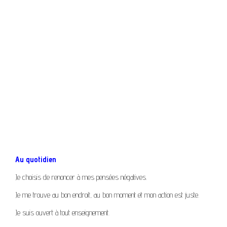
Au quotidien
Je choisis de renoncer à mes pensées négatives.
Je me trouve au bon endroit, au bon moment et mon action est juste.
Je suis ouvert à tout enseignement.