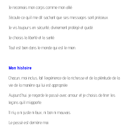
Je reconnais mon corps comme mon allié.
J’écoute ce qu’il me dit sachant que ses messages sont précieux.
Je vis toujours en sécurité, divinement protégé et guidé.
Je choisis la liberté et la santé.
Tout est bien dans le monde qui est le mien.
Mon histoire
Chacun, moi inclus, fait l’expérience de la richesse et de la plénitude de la
vie de la manière qui lui est appropriée.
Aujourd’hui, je regarde le passé avec amour et je choisis de tirer les
leçons qu’il m’apporte.
Il n’y a ni juste ni faux, ni bon ni mauvais.
Le passé est derrière moi.