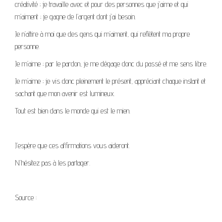
créativité ; je travaille avec et pour des personnes que j’aime et qui
m’aiment ; je gagne de l’argent dont j’ai besoin.
Je n’attire à moi que des gens qui m’aiment, qui reflètent ma propre
personne.
Je m’aime ; par le pardon, je me dégage donc du passé et me sens libre.
Je m’aime ; je vis donc pleinement le présent, appréciant chaque instant et
sachant que mon avenir est lumineux.
Tout est bien dans le monde qui est le mien.
J’espère que ces affirmations vous aideront.
N’hésitez pas à les partager.
Source :