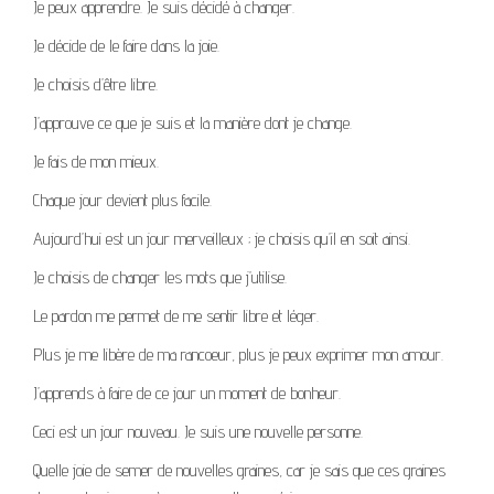
Je peux apprendre. Je suis décidé à changer.
Je décide de le faire dans la joie.
Je choisis d’être libre.
J’approuve ce que je suis et la manière dont je change.
Je fais de mon mieux.
Chaque jour devient plus facile.
Aujourd’hui est un jour merveilleux ; je choisis qu’il en soit ainsi.
Je choisis de changer les mots que j’utilise.
Le pardon me permet de me sentir libre et léger.
Plus je me libère de ma rancoeur, plus je peux exprimer mon amour.
J’apprends à faire de ce jour un moment de bonheur.
Ceci est un jour nouveau. Je suis une nouvelle personne.
Quelle joie de semer de nouvelles graines, car je sais que ces graines