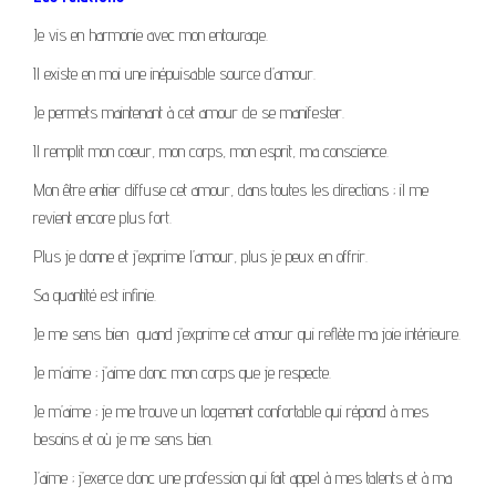
Je vis en harmonie avec mon entourage.
Il existe en moi une inépuisable source d’amour.
Je permets maintenant à cet amour de se manifester.
Il remplit mon coeur, mon corps, mon esprit, ma conscience.
Mon être entier diffuse cet amour, dans toutes les directions ; il me
revient encore plus fort.
Plus je donne et j’exprime l’amour, plus je peux en offrir.
Sa quantité est infinie.
Je me sens bien quand j’exprime cet amour qui reflète ma joie intérieure.
Je m’aime ; j’aime donc mon corps que je respecte.
Je m’aime ; je me trouve un logement confortable qui répond à mes
besoins et où je me sens bien.
J’aime ; j’exerce donc une profession qui fait appel à mes talents et à ma