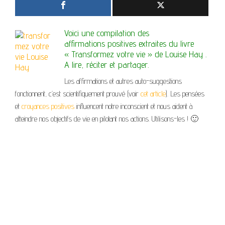
Voici une compilation des
affirmations positives extraites du livre
«
Transformez votre vie
» de Louise Hay .
A lire, réciter et partager.
Les affirmations et autres auto-suggestions
fonctionnent, c’est scientifiquement prouvé (voir
cet article
). Les pensées
et
croyances positives
influencent notre inconscient et nous aident à
atteindre nos objectifs de vie en pilotant nos actions. Utilisons-les ! 🙂