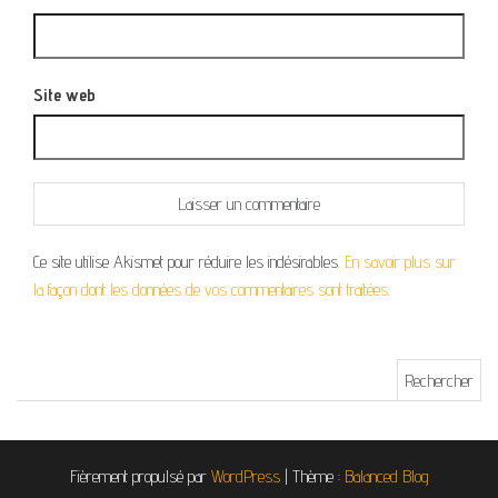
Site web
Ce site utilise Akismet pour réduire les indésirables.
En savoir plus sur
la façon dont les données de vos commentaires sont traitées
.
Rechercher :
Fièrement propulsé par
WordPress
|
Thème :
Balanced Blog