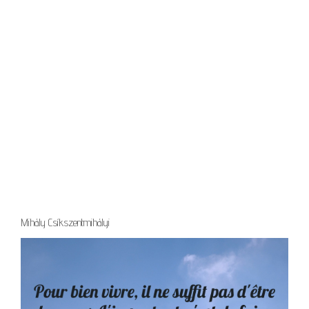
Mihály Csíkszentmihályi