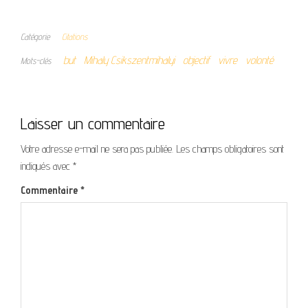
Catégorie
Citations
but
Mihaly Csikszentmihalyi
objectif
vivre
volonté
Mots-clés
Laisser un commentaire
Votre adresse e-mail ne sera pas publiée.
Les champs obligatoires sont
indiqués avec
*
Commentaire
*