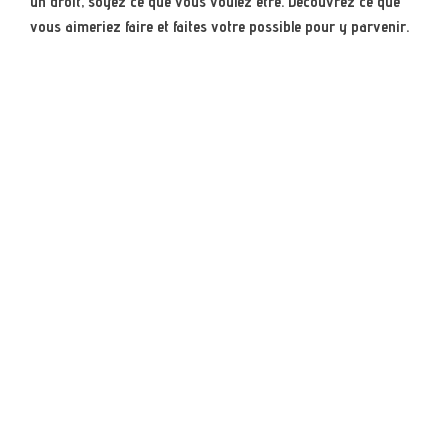
un droit, soyez ce que vous voulez être. Découvrez ce que
vous aimeriez faire et faites votre possible pour y parvenir.