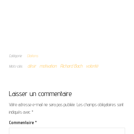
Catégorie
Citations
désir
motivation
Richard Bach
volonté
Mots-clés
Laisser un commentaire
Votre adresse e-mail ne sera pas publiée.
Les champs obligatoires sont
indiqués avec
*
Commentaire
*