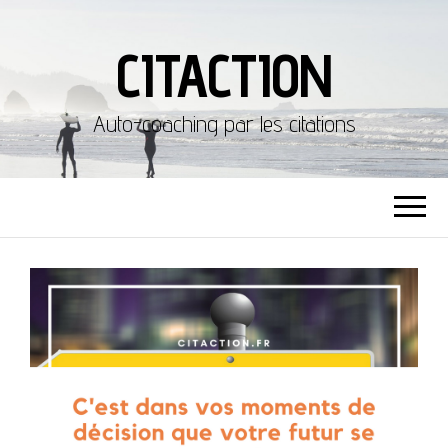
CITACTION
Auto-coaching par les citations