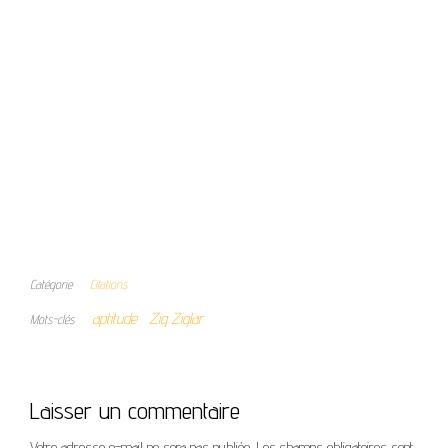
Catégorie
Citations
aptitude
Zig Ziglar
Mots-clés
Laisser un commentaire
Votre adresse e-mail ne sera pas publiée.
Les champs obligatoires sont