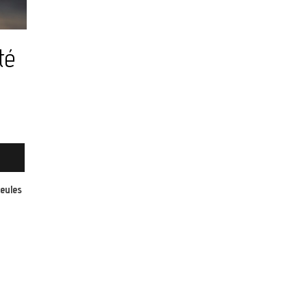
té
seules