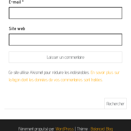
E-mail
*
Site web
Ce site utilise Akismet pour réduire les indésirables.
En savoir plus sur
la façon dont les données de vos commentaires sont traitées
.
Rechercher :
Fièrement propulsé par
WordPress
|
Thème :
Balanced Blog