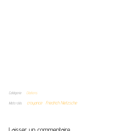
Catégorie
Citations
croyance
Friedrich Nietzsche
Mots-clés
Laisser un commentaire