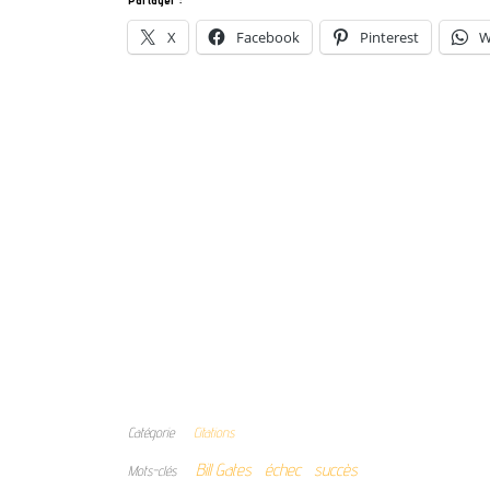
X
Facebook
Pinterest
W
Catégorie
Citations
Bill Gates
échec
succès
Mots-clés