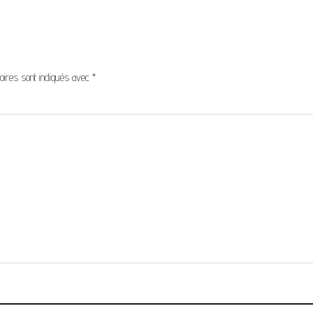
oires sont indiqués avec
*