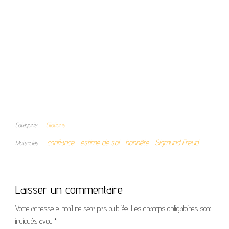
Catégorie
Citations
confiance
estime de soi
honnête
Sigmund Freud
Mots-clés
Laisser un commentaire
Votre adresse e-mail ne sera pas publiée.
Les champs obligatoires sont
indiqués avec
*