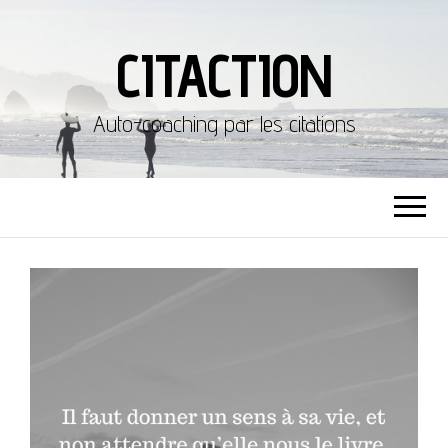
CITACTION
Auto-coaching par les citations