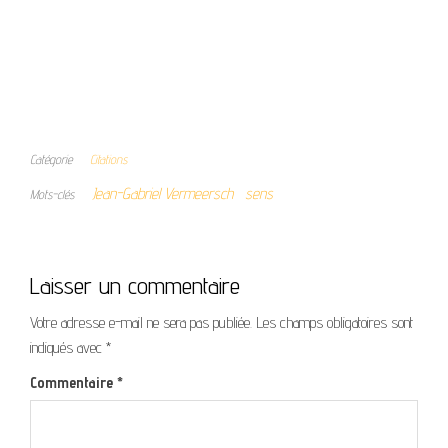
Catégorie
Citations
Jean-Gabriel Vermeersch
sens
Mots-clés
Laisser un commentaire
Votre adresse e-mail ne sera pas publiée.
Les champs obligatoires sont
indiqués avec
*
Commentaire
*