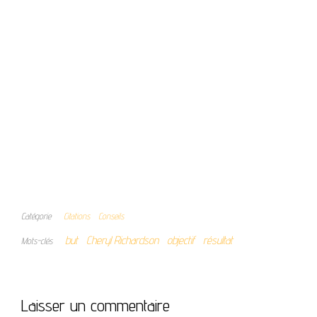
Catégorie
Citations
Conseils
but
Cheryl Richardson
objectif
résultat
Mots-clés
Laisser un commentaire