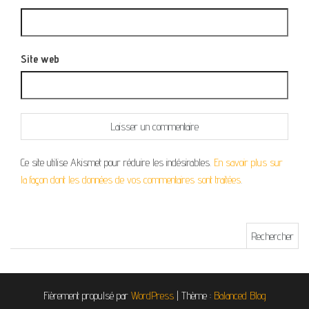
Site web
Ce site utilise Akismet pour réduire les indésirables.
En savoir plus sur
la façon dont les données de vos commentaires sont traitées
.
Rechercher :
Fièrement propulsé par
WordPress
|
Thème :
Balanced Blog