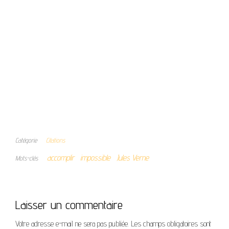
Catégorie
Citations
accomplir
impossible
Jules Verne
Mots-clés
Laisser un commentaire
Votre adresse e-mail ne sera pas publiée.
Les champs obligatoires sont