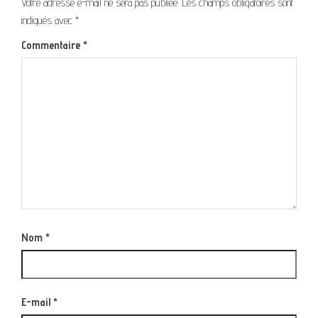
Votre adresse e-mail ne sera pas publiée.
Les champs obligatoires sont
indiqués avec
*
Commentaire
*
Nom
*
E-mail
*