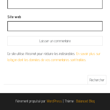
Site web
Ce site utilise Akismet pour réduire les indésirables.
En savoir plus sur
la façon dont les données de vos commentaires sont traitées
.
Rechercher :
Fièrement propulsé par
WordPress
|
Thème :
Balanced Blog