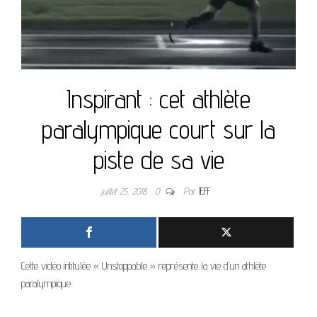
Inspirant : cet athlète
paralympique court sur la
piste de sa vie
juillet 25, 2018
0
Par
JEFF
Cette vidéo intitulée « Unstoppable » représente la vie d’un athlète
paralympique.