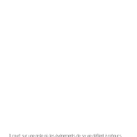
Il court sur une piste où les événements de sa vie défilent à rebours