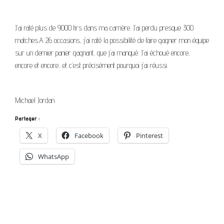
J’ai raté plus de 9000 tirs dans ma carrière. J’ai perdu presque 300
matches.A 26 occasions, j’ai raté la possibilité de faire gagner mon équipe
sur un dernier panier gagnant, que j’ai manqué. J’ai échoué encore,
encore et encore…et c’est précisément pourquoi j’ai réussi.
Michael Jordan
Partager :
X
Facebook
Pinterest
WhatsApp