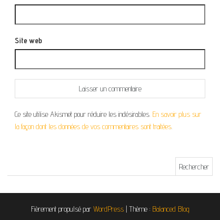
Site web
Ce site utilise Akismet pour réduire les indésirables.
En savoir plus sur
la façon dont les données de vos commentaires sont traitées
.
Rechercher :
Fièrement propulsé par
WordPress
|
Thème :
Balanced Blog