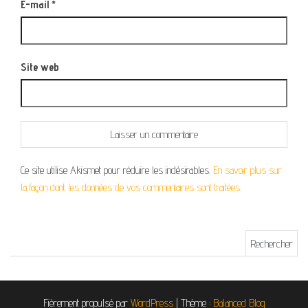
E-mail
*
Site web
Ce site utilise Akismet pour réduire les indésirables.
En savoir plus sur
la façon dont les données de vos commentaires sont traitées
.
Rechercher :
Fièrement propulsé par
WordPress
|
Thème :
Balanced Blog