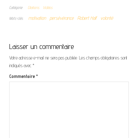
Catégorie
Citations
Vidéos
motivation
persévérance
Robert Half
volonté
Mots-clés
Laisser un commentaire
Votre adresse e-mail ne sera pas publiée.
Les champs obligatoires sont
indiqués avec
*
Commentaire
*