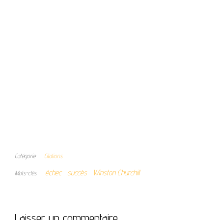
Catégorie
Citations
échec
succès
Winston Churchill
Mots-clés
Laisser un commentaire