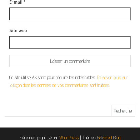
E-mail
*
Site web
Ce site utilise Akismet pour réduire les indésirables.
En savoir plus sur
la façon dont les données de vos commentaires sont traitées
.
Rechercher :
Fièrement propulsé par
WordPress
|
Thème :
Balanced Blog