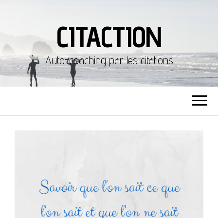
CITACTION
Auto-coaching par les citations