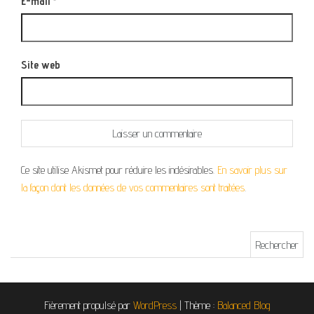
E-mail
*
Site web
Ce site utilise Akismet pour réduire les indésirables.
En savoir plus sur
la façon dont les données de vos commentaires sont traitées
.
Rechercher :
Fièrement propulsé par
WordPress
|
Thème :
Balanced Blog