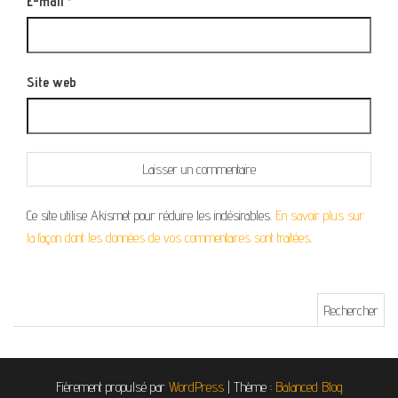
E-mail
*
Site web
Ce site utilise Akismet pour réduire les indésirables.
En savoir plus sur
la façon dont les données de vos commentaires sont traitées
.
Rechercher :
Fièrement propulsé par
WordPress
|
Thème :
Balanced Blog