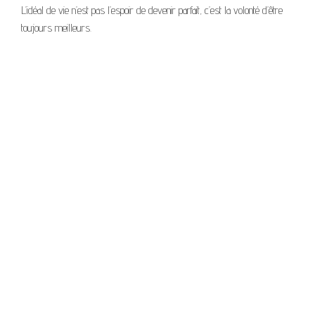
L’idéal de vie n’est pas l’espoir de devenir parfait, c’est la volonté d’être
toujours meilleurs.