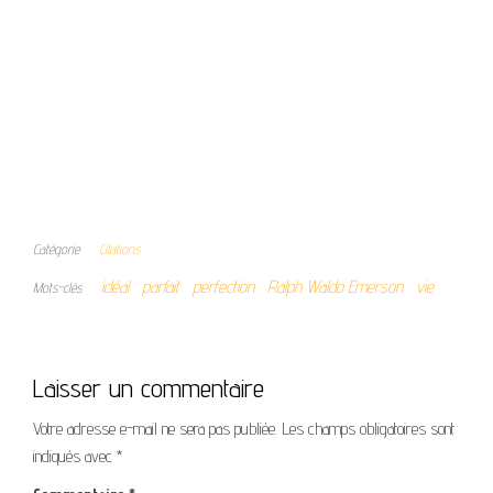
Catégorie
Citations
idéal
parfait
perfection
Ralph Waldo Emerson
vie
Mots-clés
Laisser un commentaire
Votre adresse e-mail ne sera pas publiée.
Les champs obligatoires sont
indiqués avec
*