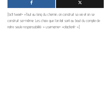
[bctt tweet= »Tout au long du chemin, on construit sa vie et on se
construit soi-même. Les choix que l’on fait sont au bout du compte de
notre seule responsabilité. » username= »citactionfr »]