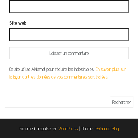
Site web
Ce site utilise Akismet pour réduire les indésirables.
En savoir plus sur
la façon dont les données de vos commentaires sont traitées
.
Rechercher :
Fièrement propulsé par
WordPress
|
Thème :
Balanced Blog