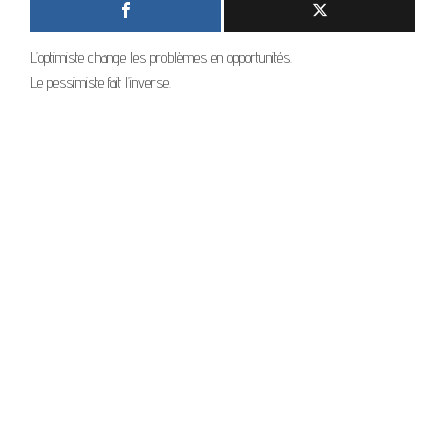
L’optimiste change les problèmes en opportunités.
Le pessimiste fait l’inverse.